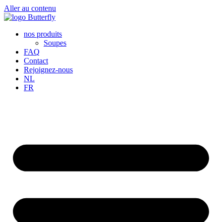
Aller au contenu
nos produits
Soupes
FAQ
Contact
Rejoignez-nous
NL
FR