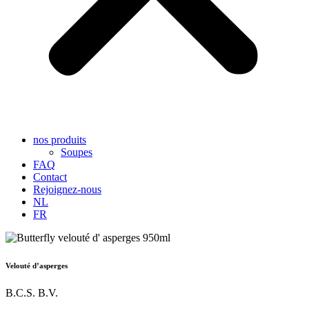
nos produits
Soupes
FAQ
Contact
Rejoignez-nous
NL
FR
Velouté d’asperges
B.C.S. B.V.