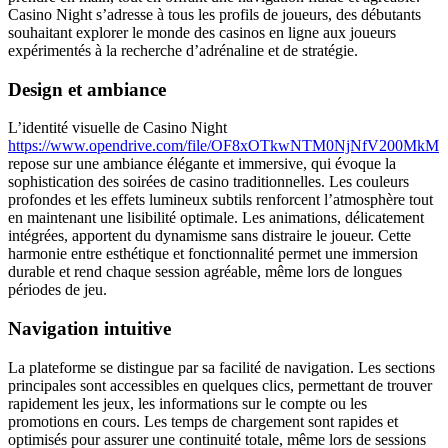
Casino Night s’adresse à tous les profils de joueurs, des débutants
souhaitant explorer le monde des casinos en ligne aux joueurs
expérimentés à la recherche d’adrénaline et de stratégie.
Design et ambiance
L’identité visuelle de Casino Night
https://www.opendrive.com/file/OF8xOTkwNTM0NjNfV200MkM
repose sur une ambiance élégante et immersive, qui évoque la
sophistication des soirées de casino traditionnelles. Les couleurs
profondes et les effets lumineux subtils renforcent l’atmosphère tout
en maintenant une lisibilité optimale. Les animations, délicatement
intégrées, apportent du dynamisme sans distraire le joueur. Cette
harmonie entre esthétique et fonctionnalité permet une immersion
durable et rend chaque session agréable, même lors de longues
périodes de jeu.
Navigation intuitive
La plateforme se distingue par sa facilité de navigation. Les sections
principales sont accessibles en quelques clics, permettant de trouver
rapidement les jeux, les informations sur le compte ou les
promotions en cours. Les temps de chargement sont rapides et
optimisés pour assurer une continuité totale, même lors de sessions