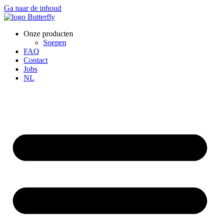
Ga naar de inhoud
Onze producten
Soepen
FAQ
Contact
Jobs
NL