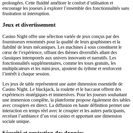
prolongées. Cette fluidité améliore le confort d’utilisation et
encourage les joueurs à explorer l’ensemble des fonctionnalités sans
frustration ni interruption.
Jeux et divertissement
Casino Night offre une sélection variée de jeux conçus par des
fournisseurs renommés pour la qualité de leurs graphismes et la
fiabilité de leurs mécaniques. Les machines à sous constituent le
cœur de l’expérience, offrant des thèmes diversifiés allant des
classiques intemporels aux univers innovants et narratifs. Les
fonctionnalités supplémentaires, comme les tours gratuits, les
multiplicateurs et les mini-jeux, ajoutent du rythme et renforcent
l’intérêt à chaque session.
Les jeux de table représentent une autre dimension essentielle de
Casino Night. Le blackjack, la roulette et le baccarat offrent des
expériences stratégiques et immersives. Pour les joueurs souhaitant
une immersion complète, la plateforme propose également des tables
avec croupiers en direct. La diffusion en haute définition permet une
interaction en temps réel avec le croupier et les autres participants,
recréant l’ambiance d’un vrai casino et apportant une dimension
sociale unique.
Sécurité et protection des données