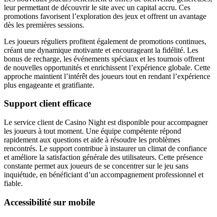
leur permettant de découvrir le site avec un capital accru. Ces
promotions favorisent l’exploration des jeux et offrent un avantage
dès les premières sessions.
Les joueurs réguliers profitent également de promotions continues,
créant une dynamique motivante et encourageant la fidélité. Les
bonus de recharge, les événements spéciaux et les tournois offrent
de nouvelles opportunités et enrichissent l’expérience globale. Cette
approche maintient l’intérêt des joueurs tout en rendant l’expérience
plus engageante et gratifiante.
Support client efficace
Le service client de Casino Night est disponible pour accompagner
les joueurs à tout moment. Une équipe compétente répond
rapidement aux questions et aide à résoudre les problèmes
rencontrés. Le support contribue à instaurer un climat de confiance
et améliore la satisfaction générale des utilisateurs. Cette présence
constante permet aux joueurs de se concentrer sur le jeu sans
inquiétude, en bénéficiant d’un accompagnement professionnel et
fiable.
Accessibilité sur mobile