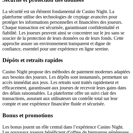
La sécurité est un élément fondamental de Casino Night. La
plateforme utilise des technologies de cryptage avancées pour
protéger les informations personnelles et financières des joueurs.
Chaque transaction est sécurisée, garantissant confidentialité et
fiabilité. Les joueurs peuvent ainsi se concentrer sur le jeu sans se
soucier de la protection de leurs données ou de leurs fonds. Cette
approche assure un environnement transparent et digne de
confiance, essentiel pour une expérience en ligne sereine.
Dépôts et retraits rapides
Casino Night propose des méthodes de paiement modernes adaptées
aux besoins des joueurs. Les dépôts sont instantanés, permettant un
accès immédiat aux jeux. Les retraits sont traités rapidement et
efficacement, garantissant aux joueurs de recevoir leurs gains dans
des délais raisonnables. La plateforme offre un suivi clair des
transactions, assurant aux utilisateurs un contrôle total sur leur
compte et une expérience financière fluide et sécurisée.
Bonus et promotions
Les bonus jouent un rôle central dans l’expérience Casino Night.
Les nouveaux joueurs bénéficient d’offres de bienvenue généreuses,