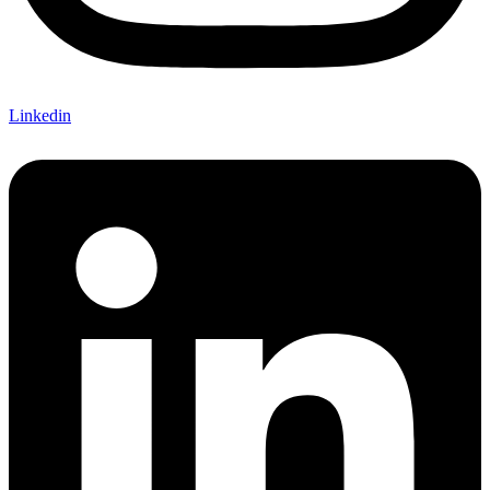
Linkedin